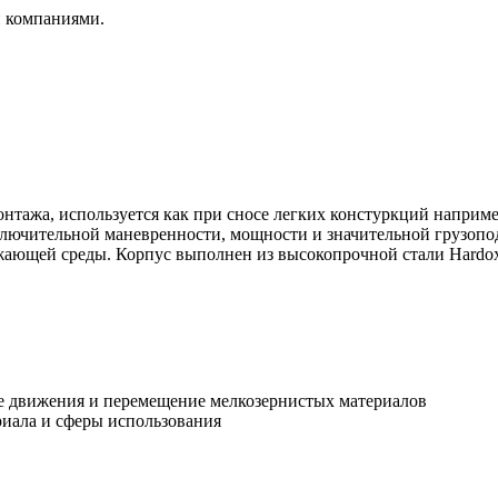
и компаниями.
онтажа, используется как при сносе легких констуркций наприм
сключительной маневренности, мощности и значительной грузопо
жающей среды. Корпус выполнен из высокопрочной стали Hardox
 движения и перемещение мелкозернистых материалов
иала и сферы использования